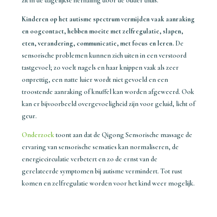
zit in de dagelijkse herhaling door de ouder thuis.
Kinderen op het autisme spectrum vermijden vaak aanraking
en oogcontact, hebben moeite met zelfregulatie, slapen,
eten, verandering, communicatie, met focus en leren.
De
sensorische problemen kunnen zich uiten in een verstoord
tastgevoel; zo voelt nagels en haar knippen vaak als zeer
onprettig, een natte luier wordt niet gevoeld en een
troostende aanraking of knuffel kan worden afgeweerd. Ook
kan er bijvoorbeeld overgevoeligheid zijn voor geluid, licht of
geur.
Onderzoek
toont aan dat de Qigong Sensorische massage de
ervaring van sensorische sensaties kan normaliseren, de
energiecirculatie verbetert en zo de ernst van de
gerelateerde symptomen bij autisme vermindert. Tot rust
komen en zelfregulatie worden voor het kind weer mogelijk.